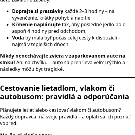
Doprajte si prestávky
každé 2–3 hodiny – na
vyvenčenie, krátky pohyb a napitie,
Kŕmenie naplánujte
tak, aby posledné jedlo bolo
aspoň 4 hodiny pred odchodom,
Voda
by mala byť počas celej cesty k dispozícii –
najmä v teplejších dňoch.
Nikdy nenechávajte zviera v zaparkovanom aute na
slnku!
Ani na chvíľku – auto sa prehrieva veľmi rýchlo a
následky môžu byť tragické.
Cestovanie lietadlom, vlakom či
autobusom: pravidlá a odporúčania
Plánujete letieť alebo cestovať vlakom či autobusom?
Každý dopravca má svoje pravidlá – a oplatí sa ich poznať
vopred.