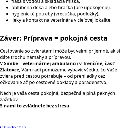
fľaša s vodou a skladacia miska,
obľúbená deka alebo hračka (pre upokojenie),
hygienické potreby (vrecúška, podložky),
lieky a kontakt na veterinára v cieľovej lokalite.
Záver: Príprava = pokojná cesta
Cestovanie so zvieratami môže byť veľmi príjemné, ak si
dáte trochu námahy s prípravou.
V
Simbe – veterinárnej ambulancii v Trenčíne, časť
Zlatovce
, Vám radi pomôžeme vybaviť všetko, čo Vaše
zviera pred cestou potrebuje – od prehliadky cez
očkovanie až po cestovné doklady a poradenstvo.
Nech je vaša cesta pokojná, bezpečná a plná pekných
zážitkov.
S nami to zvládnete bez stresu.
Objednať sa