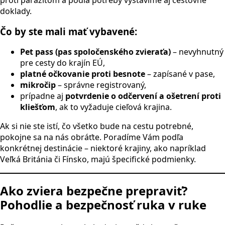
doklady.
Čo by ste mali mať vybavené:
Pet pass (pas spoločenského zvieraťa)
– nevyhnutný
pre cesty do krajín EÚ,
platné očkovanie proti besnote
– zapísané v pase,
mikročip
– správne registrovaný,
prípadne aj
potvrdenie o odčervení a ošetrení proti
kliešťom
, ak to vyžaduje cieľová krajina.
Ak si nie ste istí, čo všetko bude na cestu potrebné,
pokojne sa na nás obráťte. Poradíme Vám podľa
konkrétnej destinácie – niektoré krajiny, ako napríklad
Veľká Británia či Fínsko, majú špecifické podmienky.
Ako zviera bezpečne prepraviť?
Pohodlie a bezpečnosť ruka v ruke