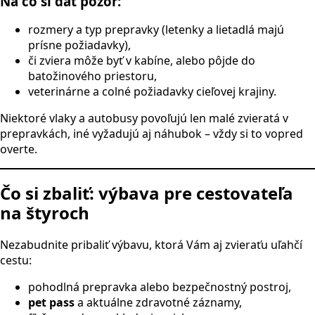
Na čo si dať pozor:
rozmery a typ prepravky (letenky a lietadlá majú
prísne požiadavky),
či zviera môže byť v kabíne, alebo pôjde do
batožinového priestoru,
veterinárne a colné požiadavky cieľovej krajiny.
Niektoré vlaky a autobusy povoľujú len malé zvieratá v
prepravkách, iné vyžadujú aj náhubok – vždy si to vopred
overte.
Čo si zbaliť: výbava pre cestovateľa
na štyroch
Nezabudnite pribaliť výbavu, ktorá Vám aj zvieraťu uľahčí
cestu:
pohodlná prepravka alebo bezpečnostný postroj,
pet pass
a aktuálne zdravotné záznamy,