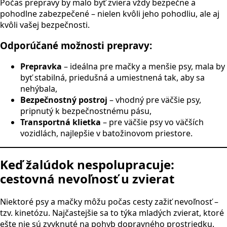
Počas prepravy by malo byť zviera vždy bezpečne a
pohodlne zabezpečené – nielen kvôli jeho pohodliu, ale aj
kvôli vašej bezpečnosti.
Odporúčané možnosti prepravy:
Prepravka
– ideálna pre mačky a menšie psy, mala by
byť stabilná, priedušná a umiestnená tak, aby sa
nehýbala,
Bezpečnostný postroj
– vhodný pre väčšie psy,
pripnutý k bezpečnostnému pásu,
Transportná klietka
– pre väčšie psy vo väčších
vozidlách, najlepšie v batožinovom priestore.
Keď žalúdok nespolupracuje:
cestovná nevoľnosť u zvierat
Niektoré psy a mačky môžu počas cesty zažiť nevoľnosť –
tzv. kinetózu. Najčastejšie sa to týka mladých zvierat, ktoré
ešte nie sú zvyknuté na pohyb dopravného prostriedku.