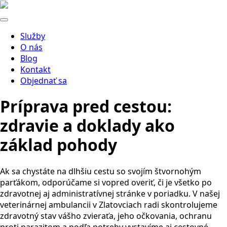
Služby
O nás
Blog
Kontakt
Objednať sa
Príprava pred cestou:
zdravie a doklady ako
základ pohody
Ak sa chystáte na dlhšiu cestu so svojím štvornohým
parťákom, odporúčame si vopred overiť, či je všetko po
zdravotnej aj administratívnej stránke v poriadku. V našej
veterinárnej ambulancii v Zlatovciach radi skontrolujeme
zdravotný stav vášho zvieraťa, jeho očkovania, ochranu
proti parazitom a podľa potreby vystavíme aj cestovné